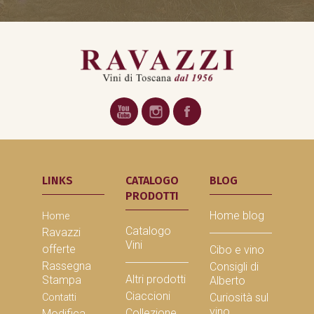
LINKS
CATALOGO
BLOG
PRODOTTI
Home blog
Home
Catalogo
Ravazzi
Vini
offerte
Cibo e vino
Rassegna
Consigli di
Altri prodotti
Stampa
Alberto
Ciaccioni
Curiosità sul
Contatti
vino
Collezione
Modifica