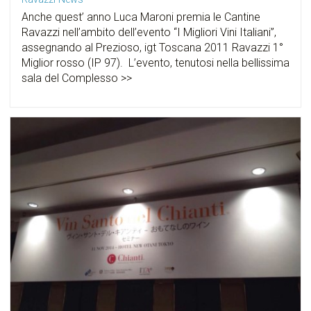
Anche quest’ anno Luca Maroni premia le Cantine
Ravazzi nell’ambito dell’evento “I Migliori Vini Italiani”,
assegnando al Prezioso, igt Toscana 2011 Ravazzi 1°
Miglior rosso (IP 97). L’evento, tenutosi nella bellissima
sala del Complesso >>